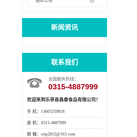
通知公告
新闻资讯
联系我们
全国服务热线：
0315-4887999
欢迎来到乐亭县昌泰食品有限公司！
手 机：13603259818
座 机：0315-4887999
邮 箱：ctsp2012@163.com